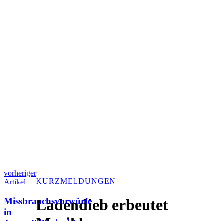
vorheriger
KURZMELDUNGEN
Artikel
Missbrauchsvorwürfe
Ladendieb erbeutet
in