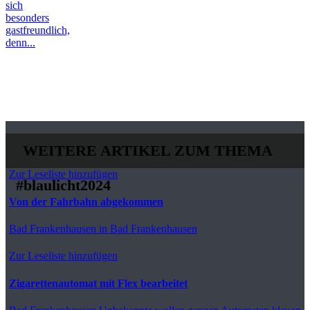
sich
besonders
gastfreundlich,
denn...
WEITERE ARTIKEL ZUM THEMA
Zur Leseliste hinzufügen
#blaulicht2024
Von der Fahrbahn abgekommen
Bad Frankenhausen
in Bad Frankenhausen
Zur Leseliste hinzufügen
Zigarettenautomat mit Flex bearbeitet