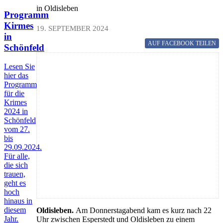
in Oldisleben
Programm
Kirmes
19. SEPTEMBER 2024
in
AUF FACEBOOK
TEILEN
Schönfeld
Lesen Sie
hier das
Programm
für die
Krimes
2024 in
Schönfeld
vom 27.
bis
29.09.2024.
Für alle,
die sich
trauen,
geht es
hoch
hinaus in
diesem
Oldisleben.
Am Donnerstagabend kam es kurz nach 22
Jahr.
Uhr zwischen Esperstedt und Oldisleben zu einem