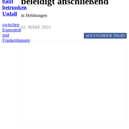
beleidigt anschließend
baut
betrunken
Unfall
in Heldrungen
zwischen
02. MÄRZ 2024
Esperstedt
und
AUF FACEBOOK
TEILEN
Frankenhausen