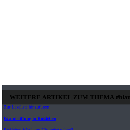
WEITERE ARTIKEL ZUM THEMA
#blau
Zur Leseliste hinzufügen
Brandstiftung in Roßleben
Roßleben
Wer kann Hinweise geben?