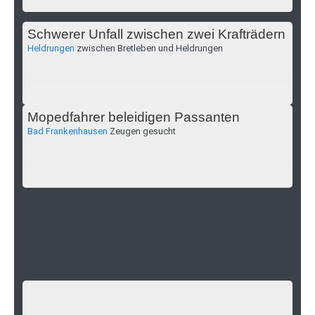
Schwerer Unfall zwischen zwei Krafträdern
Heldrungen
zwischen Bretleben und Heldrungen
Mopedfahrer beleidigen Passanten
Bad Frankenhausen
Zeugen gesucht
Ausspähen von Bankkartendaten
Erfurt
in Erfurt kam es zum „Skimming“