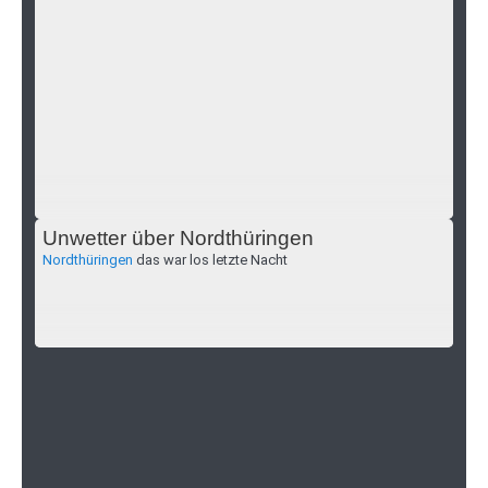
Unwetter über Nordthüringen
Nordthüringen
das war los letzte Nacht
Wo ist Mariella Fabienne Schick?
Nordhausen
Öffentlichkeitsfahndung nach vermisster Person