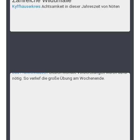
Zahlreiche Wildunfälle
Kyffhäuserkreis
Achtsamkeit in dieser Jahreszeit von Nöten
330 Beteiligte simulieren Tötungsdelikt und
Explosion
Bad Frankenhausen
Sieben Monate Vorbereitungen waren dafür
nötig. So verlief die große Übung am Wochenende.
Katastrophenübung am Wochenende -