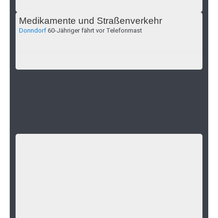
Medikamente und Straßenverkehr
Donndorf
60-Jähriger fährt vor Telefonmast
Öffentlichkeitsfahndung vermuteter Betrug
Ebeleben
Wer kennt diese Frau? Vorsicht!