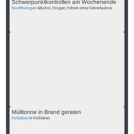
Schwerpunktkontrollen am Wochenende
Nordthüringen
Alkohol, Drogen, Fahren ohne Fahrerlaubnis
Wo sind Xenia Fries?
Mühlhausen
Öffentlichkeitsfahndung nach vermisster Person
Mülltonne in Brand geraten
Roßleben
in Roßleben