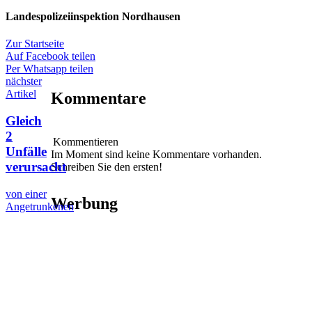
Landespolizeiinspektion Nordhausen
Zur Startseite
Auf Facebook teilen
Per Whatsapp teilen
nächster
Artikel
Kommentare
Gleich
2
Kommentieren
Unfälle
Im Moment sind keine Kommentare vorhanden.
verursacht
Schreiben Sie den ersten!
von einer
Werbung
Angetrunkenen