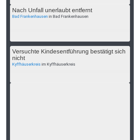
Nach Unfall unerlaubt entfernt
Bad Frankenhausen
in Bad Frankenhausen
Versuchte Kindesentführung bestätigt sich
nicht
Kyffhäuserkreis
im Kyffhäuserkreis
Öffentlichkeitsfahndung der Polizei
Badra
nach Einbruch in Campingplatz - wer kennt diese Männer?