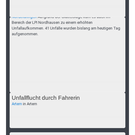
Glatteis sorgt für viele Unfälle in
Nordthüringen
Nordthüringen
Aufgrund der Glatteislage kam es auch im
Bereich der LPI Nordhausen zu einem erhöhten
Unfallaufkommen. 41 Unfälle wurden bislang am heutigen Tag
aufgenommen.
Unfallflucht durch Fahrerin
Artern
in Artern