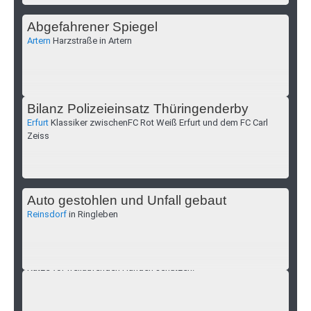
Abgefahrener Spiegel
Artern
Harzstraße in Artern
Bilanz Polizeieinsatz Thüringenderby
Erfurt
Klassiker zwischenFC Rot Weiß Erfurt und dem FC Carl
Zeiss
Auto gestohlen und Unfall gebaut
Reinsdorf
in Ringleben
Frau durch Hundebisse verletzt
Schönfeld
Die Frau war in Schönfeld unterwegs und wollte ihre
Katze vor freilaufenden Hunden schützen.