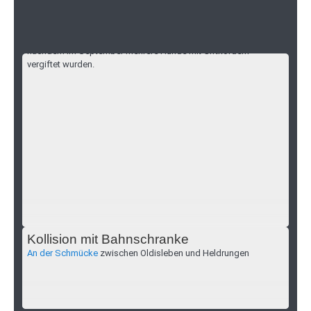
Mehrere Hunde vergiftet und verstorben
Kalbsrieth
Was ist los in Kalbsrieth? Die Polizei bitte um Mithilfe,
nachdem im September mehrere Hunde mit Giftkördern
vergiftet wurden.
Kollision mit Bahnschranke
An der Schmücke
zwischen Oldisleben und Heldrungen