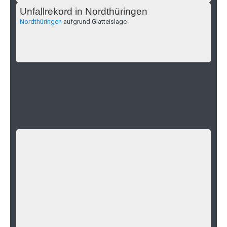
Unfallrekord in Nordthüringen
Nordthüringen
aufgrund Glatteislage
Unfall in der Burghardtstraße Wiehe
Wiehe
Zwei Autos kollidierten am Sonntag.