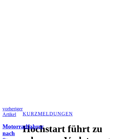
vorheriger
KURZMELDUNGEN
Artikel
Motorradfahrer
Hochstart führt zu
nach