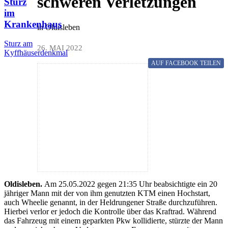
schweren Verletzungen
Sturz
im
Krankenhaus
in Oldisleben
Sturz am
26. MAI 2022
Kyffhäuserdenkmal
AUF FACEBOOK
TEILEN
Oldisleben.
Am 25.05.2022 gegen 21:35 Uhr beabsichtigte ein 20
jähriger Mann mit der von ihm genutzten KTM einen Hochstart,
auch Wheelie genannt, in der Heldrungener Straße durchzuführen.
Hierbei verlor er jedoch die Kontrolle über das Kraftrad. Während
das Fahrzeug mit einem geparkten Pkw kollidierte, stürzte der Mann