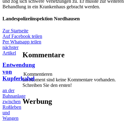
und zog sich schwere Verletzungen zu. Er musste zur weiteren
Behandlung in ein Krankenhaus gebracht werden.
Landespolizeiinspektion Nordhausen
Zur Startseite
Auf Facebook teilen
Per Whatsapp teilen
nächster
Artikel
Kommentare
Entwendung
von
Kommentieren
Kupferkabel
Im Moment sind keine Kommentare vorhanden.
Schreiben Sie den ersten!
an der
Bahnanlage
Werbung
zwischen
Roßleben
und
Wangen