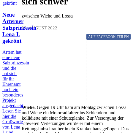
sich schwer
Neue
zwischen Wiehe und Lossa
Arterner
Salzprinzessin
09. AUGUST 2022
Lena I.
AUF FACEBOOK
TEILEN
gekrönt
Artern hat
eine neue
Salzprinzessin
und die
hat sich
für ihr
Ehrenamt
noch ein
besonderes
Projekt
ausgedacht.
Wiehe.
Gegen 19 Uhr kam am Montag zwischen Lossa
Lesen Sie
und Wiehe ein Motorradfahrer ins Schleudern und
hier die
kollidierte mit einer Schutzplanke. Zur Versorgung der
Grußworte
schweren Verletzungen wurde er mit einem
von Lena
Rettungshubschrauber in ein Krankenhaus geflogen. Das
I. und