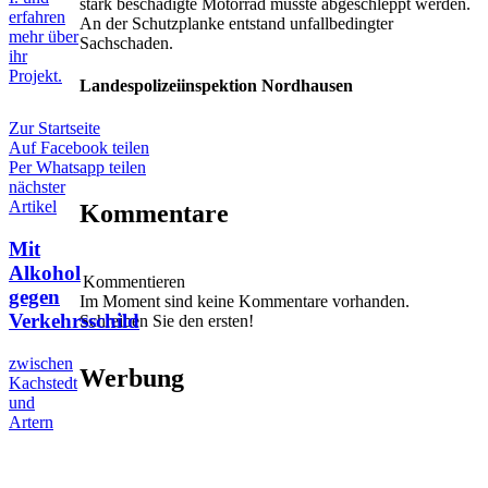
stark beschädigte Motorrad musste abgeschleppt werden.
erfahren
An der Schutzplanke entstand unfallbedingter
mehr über
Sachschaden.
ihr
Projekt.
Landespolizeiinspektion Nordhausen
Zur Startseite
Auf Facebook teilen
Per Whatsapp teilen
nächster
Artikel
Kommentare
Mit
Alkohol
Kommentieren
gegen
Im Moment sind keine Kommentare vorhanden.
Verkehrsschild
Schreiben Sie den ersten!
zwischen
Werbung
Kachstedt
und
Artern