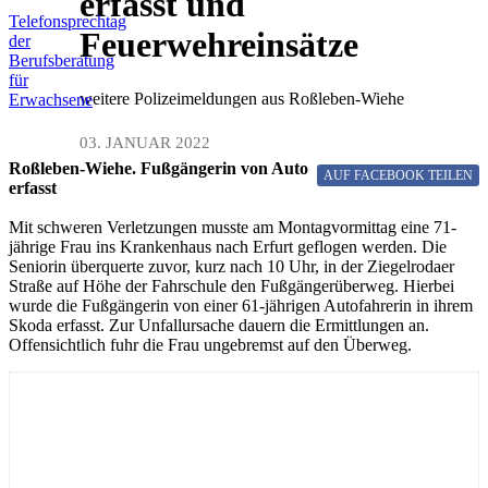
erfasst und
Telefonsprechtag
Feuerwehreinsätze
der
Berufsberatung
für
weitere Polizeimeldungen aus Roßleben-Wiehe
Erwachsene
03. JANUAR 2022
Roßleben-Wiehe.
Fußgängerin von Auto
AUF FACEBOOK
TEILEN
erfasst
Mit schweren Verletzungen musste am Montagvormittag eine 71-
jährige Frau ins Krankenhaus nach Erfurt geflogen werden. Die
Seniorin überquerte zuvor, kurz nach 10 Uhr, in der Ziegelrodaer
Straße auf Höhe der Fahrschule den Fußgängerüberweg. Hierbei
wurde die Fußgängerin von einer 61-jährigen Autofahrerin in ihrem
Skoda erfasst. Zur Unfallursache dauern die Ermittlungen an.
Offensichtlich fuhr die Frau ungebremst auf den Überweg.