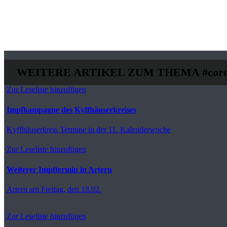
WEITERE ARTIKEL ZUM THEMA
#cor
Zur Leseliste hinzufügen
Impfkampagne des Kyffhäuserkreises
Kyffhäuserkreis
Termine in der 11. Kalenderwoche
Zur Leseliste hinzufügen
Weiterer Impftermin in Artern
Artern
am Freitag, den 18.02.
Zur Leseliste hinzufügen