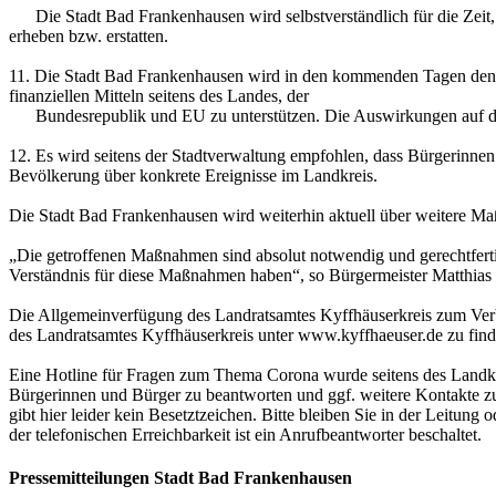
Die Stadt Bad Frankenhausen wird selbstverständlich für die Zeit, i
erheben bzw. erstatten.
11. Die Stadt Bad Frankenhausen wird in den kommenden Tagen den 
finanziellen Mitteln seitens des Landes, der
Bundesrepublik und EU zu unterstützen. Die Auswirkungen auf den T
12. Es wird seitens der Stadtverwaltung empfohlen, dass Bürgerinne
Bevölkerung über konkrete Ereignisse im Landkreis.
Die Stadt Bad Frankenhausen wird weiterhin aktuell über weitere M
„Die getroffenen Maßnahmen sind absolut notwendig und gerechtfertig
Verständnis für diese Maßnahmen haben“, so Bürgermeister Matthias 
Die Allgemeinverfügung des Landratsamtes Kyffhäuserkreis zum Verbot 
des Landratsamtes Kyffhäuserkreis unter www.kyffhaeuser.de zu find
Eine Hotline für Fragen zum Thema Corona wurde seitens des Landkre
Bürgerinnen und Bürger zu beantworten und ggf. weitere Kontakte zu ve
gibt hier leider kein Besetztzeichen. Bitte bleiben Sie in der Leitun
der telefonischen Erreichbarkeit ist ein Anrufbeantworter beschaltet.
Pressemitteilungen Stadt Bad Frankenhausen