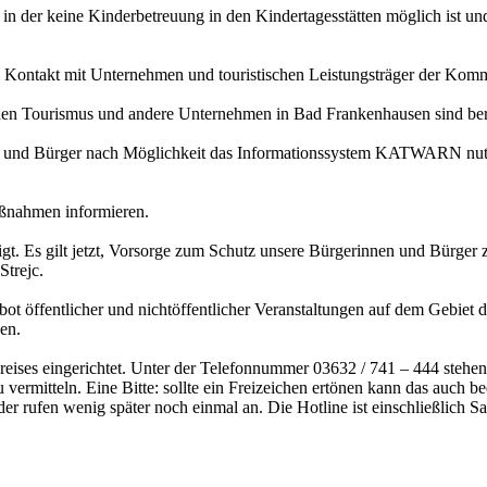
n der keine Kinderbetreuung in den Kindertagesstätten möglich ist un
Kontakt mit Unternehmen und touristischen Leistungsträger der Kom
ourismus und andere Unternehmen in Bad Frankenhausen sind bereits 
n und Bürger nach Möglichkeit das Informationssystem KATWARN nutzen
aßnahmen informieren.
t. Es gilt jetzt, Vorsorge zum Schutz unsere Bürgerinnen und Bürger z
Strejc.
öffentlicher und nichtöffentlicher Veranstaltungen auf dem Gebiet des
en.
ises eingerichtet. Unter der Telefonnummer 03632 / 741 – 444 stehen 
rmitteln. Eine Bitte: sollte ein Freizeichen ertönen kann das auch bed
g oder rufen wenig später noch einmal an. Die Hotline ist einschließlic