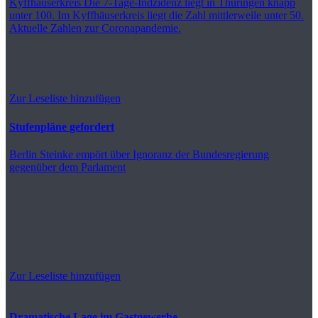
Kyffhäuserkreis
Die 7-Tage-Indzidenz liegt in Thüringen knapp
unter 100. Im Kyffhäuserkreis liegt die Zahl mittlerweile unter 50.
Aktuelle Zahlen zur Coronapandemie.
Zur Leseliste hinzufügen
Stufenpläne gefordert
Berlin
Steinke empört über Ignoranz der Bundesregierung
gegenüber dem Parlament
Zur Leseliste hinzufügen
Dramatische Lage im Gastgewerbe