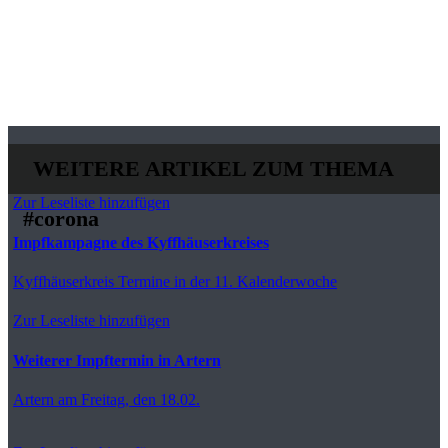
WEITERE ARTIKEL ZUM THEMA
Zur Leseliste hinzufügen
#corona
Impfkampagne des Kyffhäuserkreises
Kyffhäuserkreis
Termine in der 11. Kalenderwoche
Zur Leseliste hinzufügen
Weiterer Impftermin in Artern
Artern
am Freitag, den 18.02.