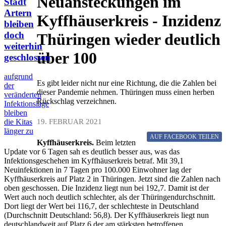
Neuansteckungen im
Stadt
Artern
Kyffhäuserkreis - Inzidenz
bleiben
doch
Thüringen wieder deutlich
weiterhin
über 100
geschlossen
aufgrund
Es gibt leider nicht nur eine Richtung, die die Zahlen bei
der
dieser Pandemie nehmen. Thüringen muss einen herben
veränderten
Rückschlag verzeichnen.
Infektionslage
bleiben
19. FEBRUAR 2021
die Kitas
länger zu
AUF FACEBOOK
TEILEN
Kyffhäuserkreis.
Beim letzten
Update vor 6 Tagen sah es deutlich besser aus, was das
Infektionsgeschehen im Kyffhäuserkreis betraf. Mit 39,1
Neuinfektionen in 7 Tagen pro 100.000 Einwohner lag der
Kyffhäuserkreis auf Platz 2 in Thüringen. Jetzt sind die Zahlen nach
oben geschossen. Die Inzidenz liegt nun bei 192,7. Damit ist der
Wert auch noch deutlich schlechter, als der Thüringendurchschnitt.
Dort liegt der Wert bei 116,7, der schlechteste in Deutschland
(Durchschnitt Deutschland: 56,8). Der Kyffhäuserkreis liegt nun
deutschlandweit auf Platz 6 der am stärksten betroffenen