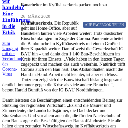
wir
Bauarbeiter im Kyffhäuserkreis packen noch zu
handeln?
Eine
26. MÄRZ 2020
Einführung
Kyffhäuserkreis.
Die Republik
AUF FACEBOOK
TEILEN
in die
geht ins Home-Office, aber auf
Ethik
Baustellen laufen viele Arbeiten weiter: Trotz drastischer
Einschränkungen im Zuge der Corona-Pandemie arbeitet
zum
die Baubranche im Kyffhäuserkreis mit einem Großteil
Umgang
ihrer Kapazität weiter. Darauf weist die Gewerkschaft IG
mit der
BAU hin – und dankt den 1.140 Bau-Beschäftigten im
Verbreitung
Kreis für ihren Einsatz. „Viele haben in den letzten Tagen
des
zugepackt und machen das auch weiterhin. Natürlich trifft
Corona-
Corona auch den Bau hart. Das Abstandhalten macht die
Virus
Hand-in-Hand-Arbeit nicht leichter, ist aber ein Muss.
Trotzdem zeigt sich die Bauwirtschaft bislang insgesamt
deutlich immuner gegen die Krise als viele andere Branchen“,
betont Harald Buntfuß von der IG BAU Nordthüringen.
Damit leisteten die Beschäftigten einen entscheidenden Beitrag zur
Stützung der regionalen Wirtschaft. „Es sind die Maurer und
Zimmerleute, die Landschaftsgärtner, die Dachdecker und
Straßenbauer. Und vor allem auch die, die für den Nachschub auf
dem Bau sorgen: die Beschäftigten der Baustoff-Industrie. Sie alle
halten einen zentralen Wirtschaftszweig im Kyffhäuserkreis am