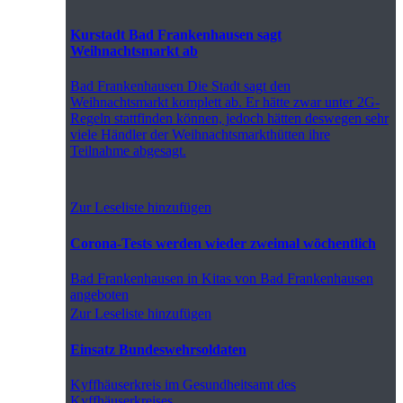
Kurstadt Bad Frankenhausen sagt
Weihnachtsmarkt ab
Bad Frankenhausen
Die Stadt sagt den
Weihnachtsmarkt komplett ab. Er hätte zwar unter 2G-
Regeln stattfinden können, jedoch hätten deswegen sehr
viele Händler der Weihnachtsmarkthütten ihre
Teilnahme abgesagt.
Zur Leseliste hinzufügen
Corona-Tests werden wieder zweimal wöchentlich
Bad Frankenhausen
in Kitas von Bad Frankenhausen
angeboten
Zur Leseliste hinzufügen
Einsatz Bundeswehrsoldaten
Kyffhäuserkreis
im Gesundheitsamt des
Kyffhäuserkreises