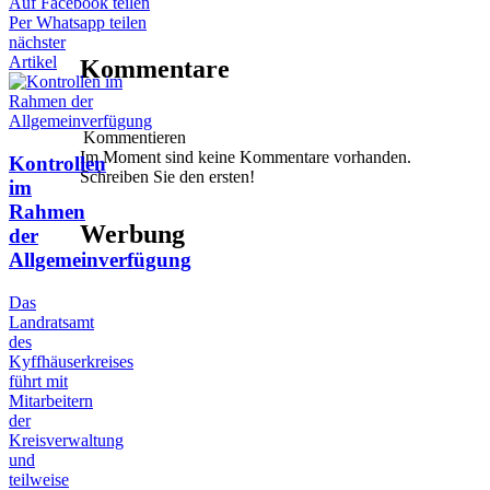
Auf Facebook teilen
Per Whatsapp teilen
nächster
Artikel
Kommentare
Kommentieren
Im Moment sind keine Kommentare vorhanden.
Kontrollen
Schreiben Sie den ersten!
im
Rahmen
Werbung
der
Allgemeinverfügung
Das
Landratsamt
des
Kyffhäuserkreises
führt mit
Mitarbeitern
der
Kreisverwaltung
und
teilweise