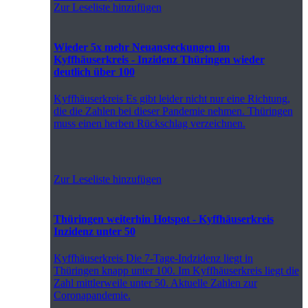
Zur Leseliste hinzufügen
Wieder 5x mehr Neuansteckungen im
Kyffhäuserkreis - Inzidenz Thüringen wieder
deutlich über 100
Kyffhäuserkreis
Es gibt leider nicht nur eine Richtung,
die die Zahlen bei dieser Pandemie nehmen. Thüringen
muss einen herben Rückschlag verzeichnen.
Zur Leseliste hinzufügen
Thüringen weiterhin Hotspot - Kyffhäuserkreis
Inzidenz unter 50
Kyffhäuserkreis
Die 7-Tage-Indzidenz liegt in
Thüringen knapp unter 100. Im Kyffhäuserkreis liegt die
Zahl mittlerweile unter 50. Aktuelle Zahlen zur
Coronapandemie.